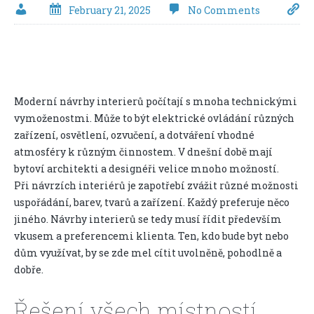
February 21, 2025
No Comments
Moderní návrhy interierů počítají s mnoha technickými
vymoženostmi. Může to být elektrické ovládání různých
zařízení, osvětlení, ozvučení, a dotváření vhodné
atmosféry k různým činnostem. V dnešní době mají
bytoví architekti a designéři velice mnoho možností.
Při návrzích interiérů je zapotřebí zvážit různé možnosti
uspořádání, barev, tvarů a zařízení. Každý preferuje něco
jiného. Návrhy interierů se tedy musí řídit především
vkusem a preferencemi klienta. Ten, kdo bude byt nebo
dům využívat, by se zde mel cítit uvolněně, pohodlně a
dobře.
Řešení všech místností