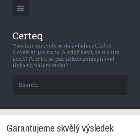
Certeq
Všechno na světě se dá zvládnout, když
člověk ví, jak na to. A když neví, co si s tím
počít? Proč by se pak někdo neinspiroval
třeba na našem webu?
Garantujeme skvělý výsledek