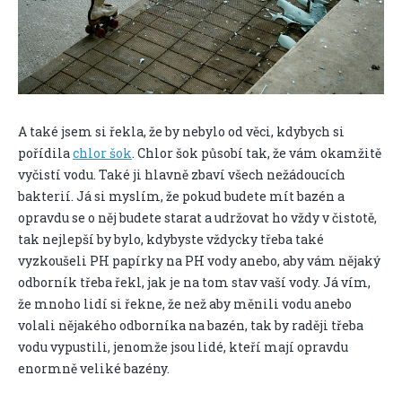
A také jsem si řekla, že by nebylo od věci, kdybych si
pořídila
chlor šok
. Chlor šok působí tak, že vám okamžitě
vyčistí vodu. Také ji hlavně zbaví všech nežádoucích
bakterií. Já si myslím, že pokud budete mít bazén a
opravdu se o něj budete starat a udržovat ho vždy v čistotě,
tak nejlepší by bylo, kdybyste vždycky třeba také
vyzkoušeli PH papírky na PH vody anebo, aby vám nějaký
odborník třeba řekl, jak je na tom stav vaší vody. Já vím,
že mnoho lidí si řekne, že než aby měnili vodu anebo
volali nějakého odborníka na bazén, tak by raději třeba
vodu vypustili, jenomže jsou lidé, kteří mají opravdu
enormně veliké bazény.