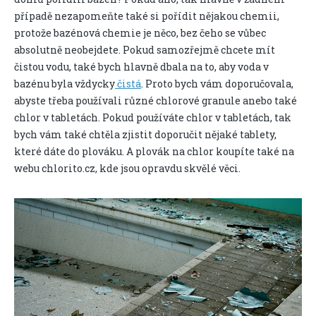
případě nezapomeňte také si pořídit nějakou chemii,
protože bazénová chemie je něco, bez čeho se vůbec
absolutně neobejdete. Pokud samozřejmě chcete mít
čistou vodu, také bych hlavně dbala na to, aby voda v
bazénu byla vždycky
čistá
. Proto bych vám doporučovala,
abyste třeba používali různé chlorové granule anebo také
chlor v tabletách. Pokud používáte chlor v tabletách, tak
bych vám také chtěla zjistit doporučit nějaké tablety,
které dáte do plováku. A plovák na chlor koupíte také na
webu chlorito.cz, kde jsou opravdu skvělé věci.