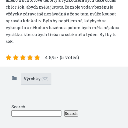
anebo na chlorové tablety a vyzkoušela bych také občas
chlor šok, abych měla jistotu, že moje voda v bazénu je
vždycky zdravotně nezávadná a že se tam může koupat
opravdu kdokoliv. Bylo by nepříjemné, kdybych se
vykoupila u někoho v bazénu a potom bych měla nějakou
vyrážku, kterou bych třeba na sobě měla týden. Byl by to
šok.
4.8/5 - (5 votes)
Výrobky
(52)
Search
Search