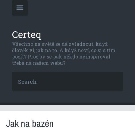
Certeq
Všechno na světě se dá zvládnout, když
člověk ví, jak na to. A když neví, co si s tím
počít? Proč by se pak někdo neinspiroval
třeba na našem webu?
Jak na bazén