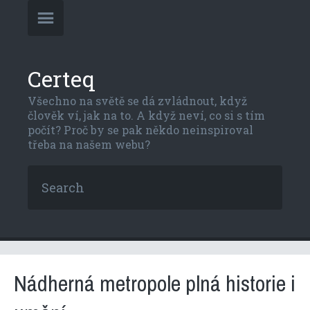
Certeq
Všechno na světě se dá zvládnout, když
člověk ví, jak na to. A když neví, co si s tím
počít? Proč by se pak někdo neinspiroval
třeba na našem webu?
Nádherná metropole plná historie i