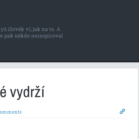
ž člověk ví, jak na to. A
 se pak někdo neinspiroval
é vydrží
Comments