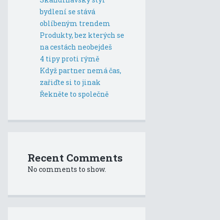
bydlení se stává
oblíbeným trendem
Produkty, bez kterých se
na cestách neobejdeš
4 tipy proti rýmě
Když partner nemá čas,
zařiďte si to jinak
Řekněte to společně
Recent Comments
No comments to show.