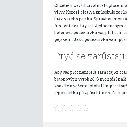
Chcete-li zvýšit životnost oplocení
vlivy. Korozi pletiva způsobuje zarů
útěk vašeho pejska. Správnou montáž
funkční desítky let. Jednoduchým a
betonová podezdívka váš plot ochrán
pejskem. Jako podezdívka vám poslou
Pryč se zarůstají
Aby váš plot neničila zarůstající t
betonových výrobků. S montáží naš
zbavíte a vašemu plotu tím prodlouží
jejich délku přizpůsobíme vašim p