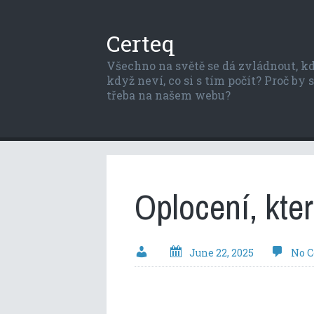
Certeq
Všechno na světě se dá zvládnout, kdy
když neví, co si s tím počít? Proč by
třeba na našem webu?
Oplocení, kter
June 22, 2025
No 