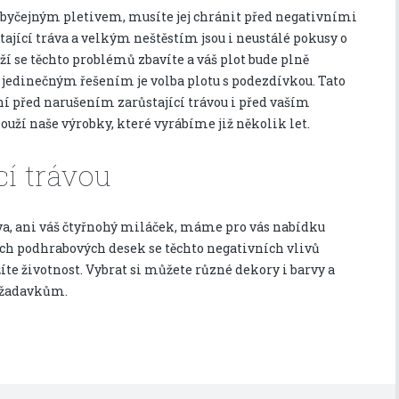
 obyčejným pletivem, musíte jej chránit před negativními
stající tráva a velkým neštěstím jsou i neustálé pokusy o
í se těchto problémů zbavíte a váš plot bude plně
 jedinečným řešením je volba plotu s podezdívkou. Tato
í před narušením zarůstající trávou i před vaším
ží naše výrobky, které vyrábíme již několik let.
cí trávou
ráva, ani váš čtyřnohý miláček, máme pro vás nabídku
ich
podhrabových desek
se těchto negativních vlivů
te životnost. Vybrat si můžete různé dekory i barvy a
ožadavkům.