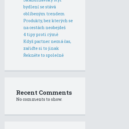
bydlení se stává
oblíbeným trendem
Produkty, bez kterých se
na cestách neobejdeš
4 tipy proti rýmě
Když partner nemá čas,
zařiďte si to jinak
Řekněte to společně
Recent Comments
No comments to show.