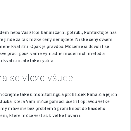
m nebo Vás zlobí kanalizační potrubí, kontaktujte nás.
 jinde za tak nízké ceny nenajdete. Nízké ceny ovšem
méně kvalitní. Opak je pravdou. Můžeme si dovolit ze
e své práci používáme výhradně moderních metod a
n kvalitní, ale také rychlá.
a se vleze všude
ozřejmě také u monitoringu a prohlídek kanálů a jejich
 služba, která Vám může pomoci ušetřit opravdu velké
émy můžeme bez problémů proniknout do každého
zení, které může vést až k velké havárii.