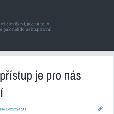
ž člověk ví, jak na to. A
 se pak někdo neinspiroval
přístup je pro nás
í
No Comments