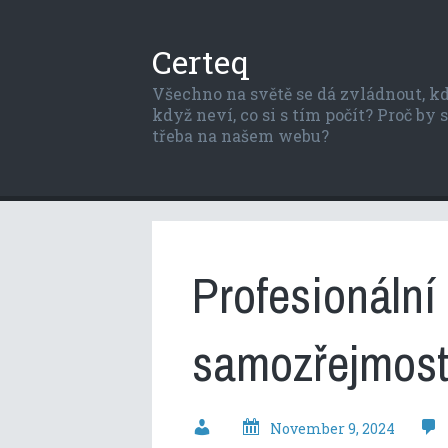
Certeq
Všechno na světě se dá zvládnout, kdy
když neví, co si s tím počít? Proč by
třeba na našem webu?
Profesionální 
samozřejmost
November 9, 2024