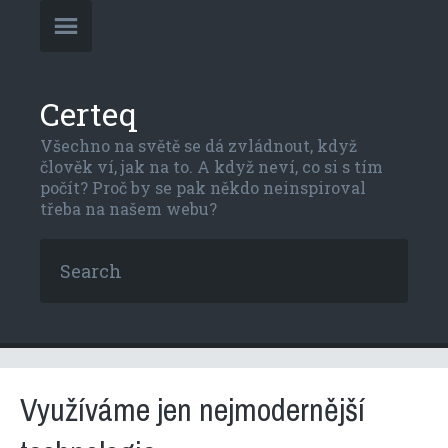
Certeq
Všechno na světě se dá zvládnout, když
člověk ví, jak na to. A když neví, co si s tím
počít? Proč by se pak někdo neinspiroval
třeba na našem webu?
Využíváme jen nejmodernější