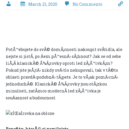
March 21, 2020
No Comments
PotÅ™ebujete do svÃ© domÃ¡cnosti nakoupit svÃ­tidla, ale
nejste si jistÃ­, po Äem pÅ™esnÄ› sÃ¡hnout? Jak se od sebe
liÅ¡Ã­ klasickÃ© Å¾Ã¡rovky oproti led zÃ¡Å™ivkÃ¡m?
Pokud jste jeÅ¡tÄ› nikdy svÄ›tlo nekupovali, tak v tÃ©to
oblasti pravdÄ›podobnÄ› tÃ¡pete. Je to vÅ¡ak pomÄ›rnÄ›
jednoduchÃ©. KlasickÃ© Å¾Ã¡rovky jsou otÃ¡zkou
minulosti, zatÃ­mco modernÃ­
led zÃ¡Å™ivka
je
souÄasnost a budoucnost.
Benefity, kterÃ© si zamilujete