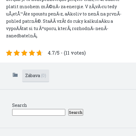
platit mnohem mÃ©nÄ› za energie. V zÃ¡vÄ›ru tedy
uÅ¡etÅ™Ã­te spoustu penÄ›z, aÄkoliv to nenÃ­ na prvnÃ­
pohled patrnÃ©. StaÄÃ­ vzÃ­t do ruky kalkulaÄku a
vypoÄÃ­tat si tu Ãºsporu, kterÃ¡ rozhodnÄ› nenÃ­
zanedbatelnÃ¡.
4.7/5 - (11 votes)
Zábava
(0)
Search
Search