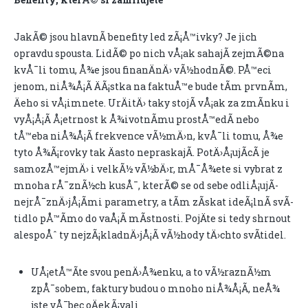
JakÃ© jsou hlavnÃ­ benefity led zÃ¡Å™ivky? Je jich
opravdu spousta. LidÃ© po nich vÅ¡ak sahajÃ­ zejmÃ©na
kvÅ¯li tomu, Å¾e jsou finanÄnÄ› vÃ½hodnÃ©. PÅ™eci
jenom, niÅ¾Å¡Ã­ ÄÃ¡stka na faktuÅ™e bude tÃ­m prvnÃ­m,
Äeho si vÅ¡imnete. UrÄitÄ› taky stojÃ­ vÅ¡ak za zmÃ­nku i
vyÅ¡Å¡Ã­ Å¡etrnost k Å¾ivotnÃ­mu prostÅ™edÃ­ nebo
tÅ™eba niÅ¾Å¡Ã­ frekvence vÃ½mÄ›n, kvÅ¯li tomu, Å¾e
tyto Å¾Ã¡rovky tak Äasto nepraskajÃ­. PotÄ›Å¡ujÃ­cÃ­ je
samozÅ™ejmÄ› i velkÃ½ vÃ½bÄ›r, mÅ¯Å¾ete si vybrat z
mnoha rÅ¯znÃ½ch kusÅ¯, kterÃ© se od sebe odliÅ¡ujÃ­
nejrÅ¯znÄ›jÅ¡Ã­mi parametry, a tÃ­m zÃ­skat ideÃ¡lnÃ­ svÃ­
tidlo pÅ™Ã­mo do vaÅ¡Ã­ mÃ­stnosti. PojÄte si tedy shrnout
alespoÅˆ ty nejzÃ¡kladnÄ›jÅ¡Ã­ vÃ½hody tÄ›chto svÃ­tidel.
UÅ¡etÅ™Ã­te svou penÄ›Å¾enku, a to vÃ½raznÃ½m
zpÅ¯sobem, faktury budou o mnoho niÅ¾Å¡Ã­, neÅ¾
jste vÅ¯bec oÄekÃ¡vali