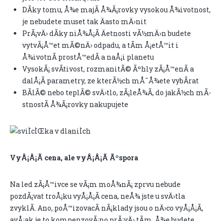
DÃ­ky tomu, Å¾e majÃ­ Å¾Ã¡rovky vysokou Å¾ivotnost,
je nebudete muset tak Äasto mÄ›nit
PrÃ¡vÄ› dÃ­ky niÅ¾Å¡Ã­ Äetnosti vÃ½mÄ›n budete
vytvÃ¡Å™et mÃ©nÄ› odpadu, a tÃ­m Å¡etÅ™it i
Å¾ivotnÃ­ prostÅ™edÃ­ a naÅ¡i planetu
VysokÃ¡ svÃ­tivost, rozmanitÃ© Ãºhly zÃ¡Å™enÃ­ a
dalÅ¡Ã­ parametry, ze kterÃ½ch mÅ¯Å¾ete vybÃ­rat
BÃ­lÃ© nebo teplÃ© svÄ›tlo, zÃ¡leÅ¾Ã­, do jakÃ½ch mÃ­
stnostÃ­ Å¾Ã¡rovky nakupujete
VyÅ¡Å¡Ã­ cena, ale vyÅ¡Å¡Ã­ Ãºspora
Na led zÃ¡Å™ivce se vÃ¡m moÅ¾nÃ¡ zprvu nebude
pozdÃ¡vat troÅ¡ku vyÅ¡Å¡Ã­ cena, neÅ¾ jste u svÄ›tla
zvyklÃ­. Ano, poÅ™izovacÃ­ nÃ¡klady jsou o nÄ›co vyÅ¡Å¡Ã­,
avÅ¡ak je to kompenzovÃ¡no prÃ¡vÄ› tÃ­m, Å¾e budete