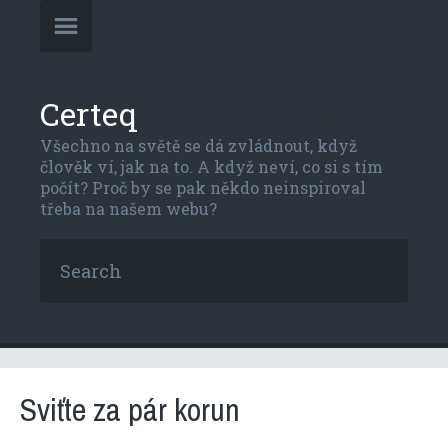
Certeq
Všechno na světě se dá zvládnout, když
člověk ví, jak na to. A když neví, co si s tím
počít? Proč by se pak někdo neinspiroval
třeba na našem webu?
Sviťte za pár korun