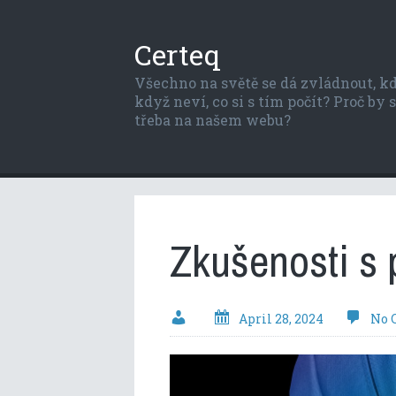
Certeq
Všechno na světě se dá zvládnout, kdy
když neví, co si s tím počít? Proč by
třeba na našem webu?
Zkušenosti s
April 28, 2024
No 