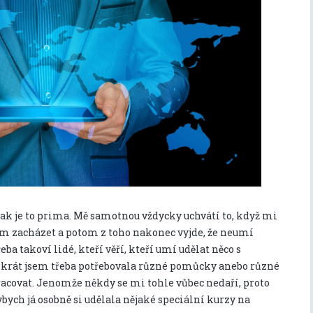
ak je to prima. Mě samotnou vždycky uchvátí to, když mi
em zacházet a potom z toho nakonec vyjde, že neumí
ba takoví lidé, kteří věří, kteří umí udělat něco s
likrát jsem třeba potřebovala různé pomůcky anebo různé
racovat. Jenomže někdy se mi tohle vůbec nedaří, proto
dybych já osobně si udělala nějaké speciální kurzy na