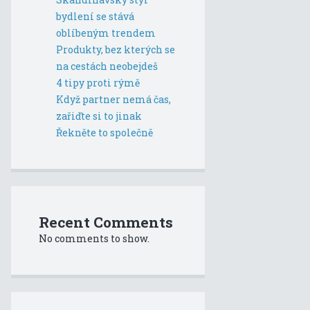
bydlení se stává
oblíbeným trendem
Produkty, bez kterých se
na cestách neobejdeš
4 tipy proti rýmě
Když partner nemá čas,
zařiďte si to jinak
Řekněte to společně
Recent Comments
No comments to show.