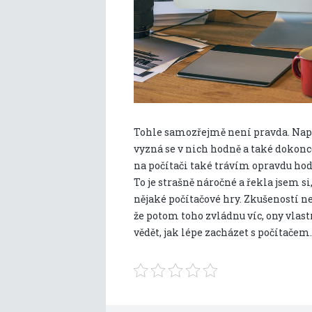
Tohle samozřejmě není pravda. Napří
vyzná se v nich hodně a také dokonce
na počítači také trávím opravdu hod
To je strašně náročné a řekla jsem si
nějaké počítačové hry. Zkušeností ne
že potom toho zvládnu víc, ony vlas
vědět, jak lépe zacházet s počítače