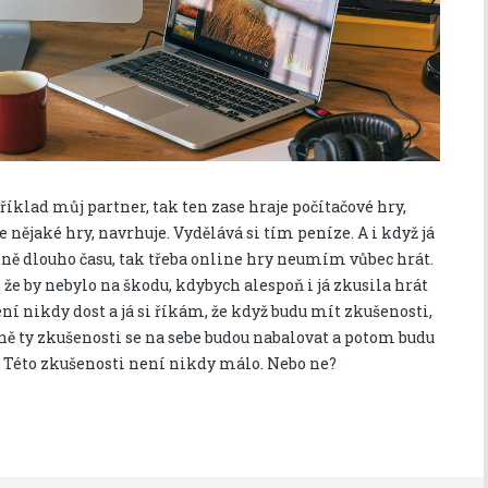
klad můj partner, tak ten zase hraje počítačové hry,
 nějaké hry, navrhuje. Vydělává si tím peníze. A i když já
ně dlouho času, tak třeba online hry neumím vůbec hrát.
, že by nebylo na škodu, kdybych alespoň i já zkusila hrát
ní nikdy dost a já si říkám, že když budu mít zkušenosti,
tně ty zkušenosti se na sebe budou nabalovat a potom budu
m. Této zkušenosti není nikdy málo. Nebo ne?