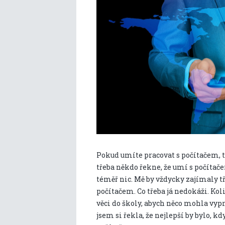
Pokud umíte pracovat s počítačem, t
třeba někdo řekne, že umí s počítač
téměř nic. Mě by vždycky zajímaly tře
počítačem. Co třeba já nedokáži. Ko
věci do školy, abych něco mohla vyp
jsem si řekla, že nejlepší by bylo, k