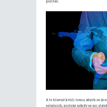
počítač.
A to hlavně kvůli tomu, abych se já
ostatních, protože někdy se mi stává,