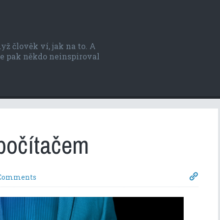
ž člověk ví, jak na to. A
 se pak někdo neinspiroval
 počítačem
Comments