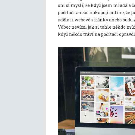
oni si myslí, že když jsem mladá a ž
počítači anebo nakupují online, že p
udělat i webové stránky anebo budu 
Vůbec nevím, jak si tohle někdo může
když někdo tráví na počítači opravd